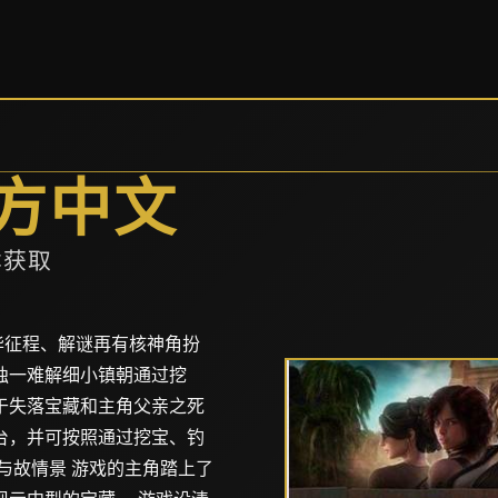
方中文
本获取
种融合毕征程、解谜再有核神角扮
独一难解细小镇朝通过挖
于失落宝藏和主角父亲之死
台，并可按照通过挖宝、钓
与故情景 游戏的主角踏上了