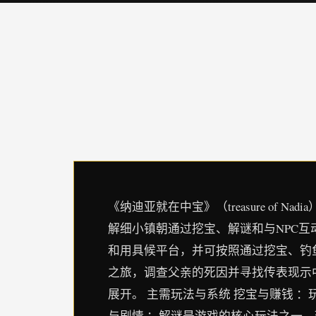
《纳迪亚就在中宝》（treasure o
解细小镇朝通过挖宝、解谜和与NPC
和用具候平台，并可按照通过挖宝、钓
之旅，调查父亲的死因并寻找传表现示
展开。 主需玩法与系统 挖宝与赚钱 
与剧情 ：解谜是游戏的核心玩法之一，