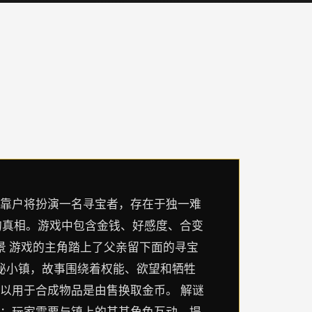
娱乐，靠户将扮演一名寻宝者，存在于独一难
的真相。游戏中包含金钱、好感度、合变
景 游戏的主角踏上了父亲留下面的寻宝
秘小镇，故事围绕着权能、欲望和牺牲
计以用于合成物品是由售换取金币。 解谜
 ：玩家需要与镇上的其其角色互动，提