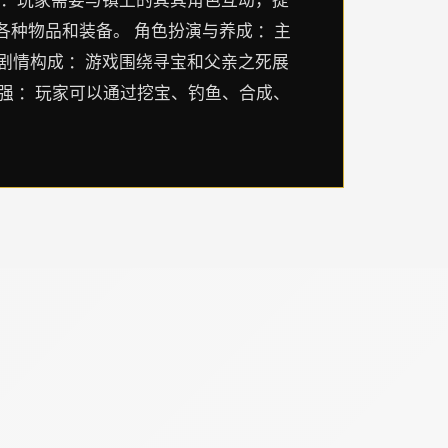
各种物品和装备。 角色扮演与养成 ：主
剧情构成 ：游戏围绕寻宝和父亲之死展
性强 ：玩家可以通过挖宝、钓鱼、合成、