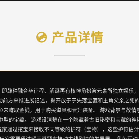
💿 产品详情
f Nadia）即肆种融合毕征程、解谜再有核神角扮演元素所独立
互动前方来推进展记述，揭开放于于失落宝藏和主角父亲之死
鱼来赚取金钱，用于购买道具和晋升装备。 游戏背景与故情
中型的宝藏。 游戏设清楚在一个隐藏着古旧秘密和宝藏的神
：玩家通过挖宝来接收不同等级的护符（宝物），这些护符估
玩家需要通过解开谜题来推动主线剧情的发展展。 角色互动