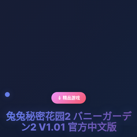
💉 精品游戏
兔兔秘密花园2 バニーガーデ
ン2 V1.01 官方中文版