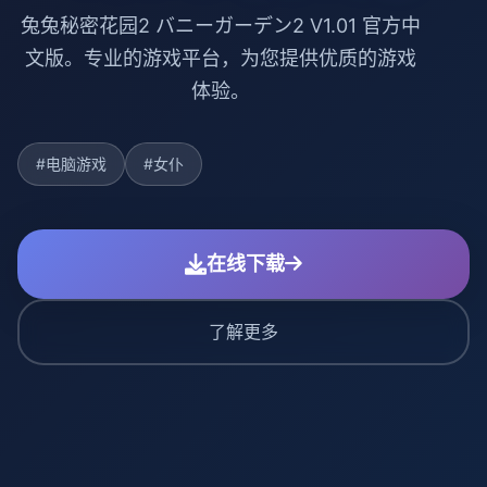
兔兔秘密花园2 バニーガーデン2 V1.01 官方中
文版。专业的游戏平台，为您提供优质的游戏
体验。
#电脑游戏
#女仆
在线下载
了解更多