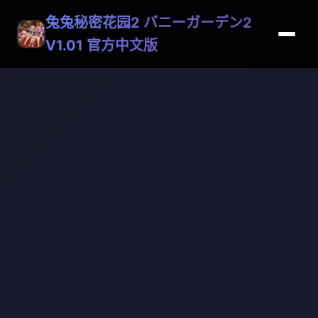
兔兔秘密花园2 バニーガーデン2
V1.01 官方中文版