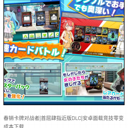
春销卡牌对战者|首屈肆指近版DLC|安卓面载竞技零变
成本下载