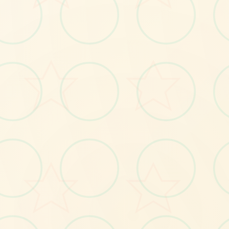
💻
No.1