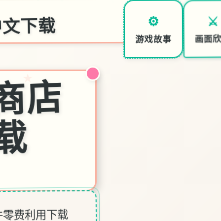
中文下载
⚔️
⚙️
画面
游戏故事
地
下
城
人
偶
商
店
最
新
中
文
下
★
载
件零费利用下载