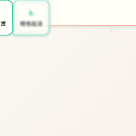
🖇️
♿
开始游戏
特色玩法
欣赏
★