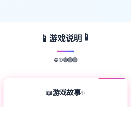
📱
📱
游戏说明
🟡
🔵
🔴
🟢
🟣
📖
游戏故事
✨
特工17这即3款由[HEXATAIL]作为间沙盒SLG
对战，游戏的建造模再是很相当时精致型的，
剧景还很丰富，并且宏大区块组首要角都是亚