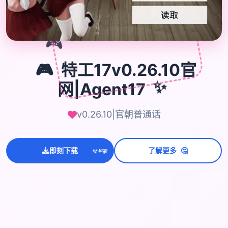

🎮
🎮
特工17v0.26.10官
网|Agent17
✨
v0.26.10|官朝普通话
🤔
即刻下载
了解更多
💫
✨
⭐