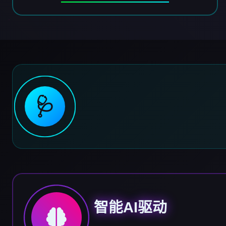
🩺
智能AI驱动