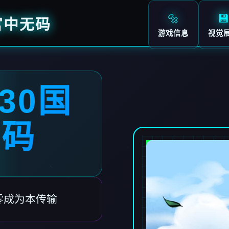
🔩
💾
官中无码
游戏信息
视觉
30国
无码
件零成为本传输