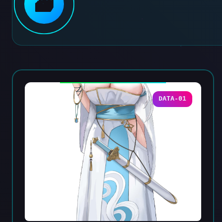
🗃️
DATA-01