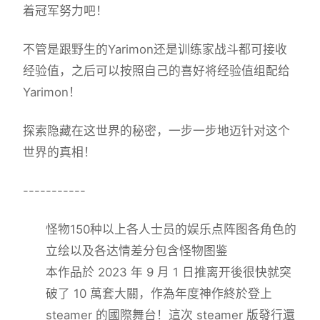
着冠军努力吧！
不管是跟野生的Yarimon还是训练家战斗都可接收
经验值，之后可以按照自己的喜好将经验值组配给
Yarimon！
探索隐藏在这世界的秘密，一步一步地迈针对这个
世界的真相！
-----------
怪物150种以上
各人士员的娱乐点阵图
各角色的
立绘以及各达情差分
包含怪物图鉴
本作品於 2023 年 9 月 1 日推离开後很快就突
破了 10 萬套大關，作為年度神作終於登上
steamer 的國際舞台！這次 steamer 版發行還