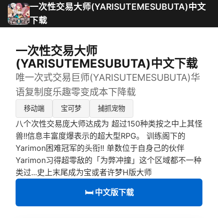
一次性交易大师(YARISUTEMESUBUTA)中文
下载
一次性交易大师
(YARISUTEMESUBUTA)中文下载
唯一次式交易巨师(YARISUTEMESUBUTA)华
语复制度乐趣零变成本下降载
移动端
宝可梦
捕抓宠物
八个次性交易庞大师达成为 超过150种类按之中上其怪
兽!!信息丰富度爆表示的超大型RPG。 训练阁下的
Yarimon困难冠军的头衔!! 单数位于自身己的伙伴
Yarimon习得超零敌的「为弊冲撞」这个区域都不一种
类过...史上末尾成为宝或者许梦H版大师
🛏️ 中文版下载