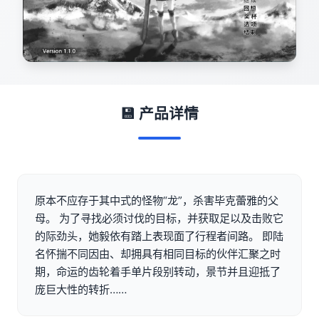
💾 产品详情
原本不应存于其中式的怪物“龙”，杀害毕克蕾雅的父
母。 为了寻找必须讨伐的目标，并获取足以及击败它
的际劲头，她毅依有踏上表现面了行程者间路。 即陆
名怀揣不同因由、却拥具有相同目标的伙伴汇聚之时
期，命运的齿轮着手单片段别转动，景节并且迎抵了
庞巨大性的转折……