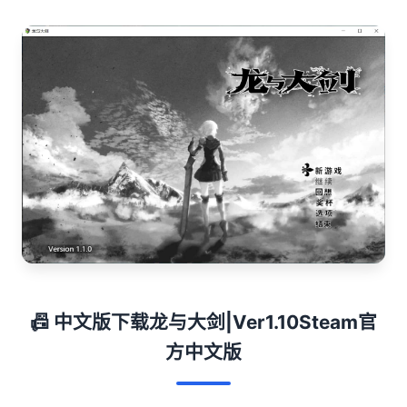
📠 中文版下载龙与大剑|Ver1.10Steam官
方中文版