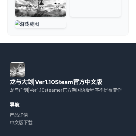
龙与大剑|Ver1.10Steam官方中文版
龙与广剑|Ver1.10steamer官方朝国语版程序不是费复作
导航
产品详情
中文版下载