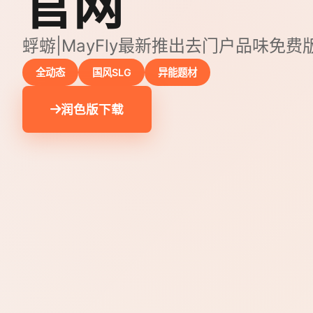
官网
蜉蝣|MayFly最新推出去门户品味免费
全动态
国风SLG
异能题材
润色版下载