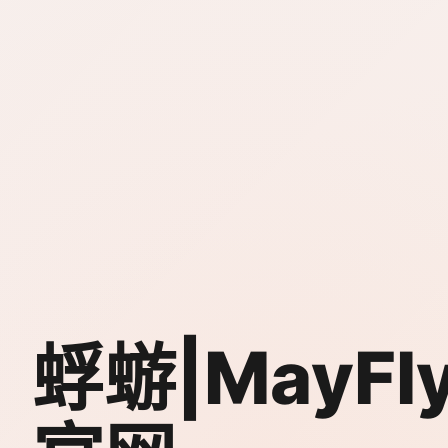
蜉蝣|MayFl