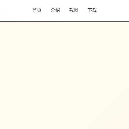
首页
介绍
截图
下载