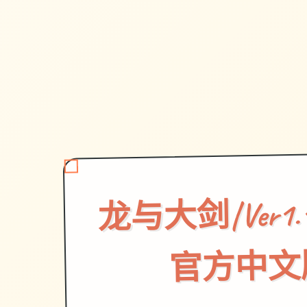
龙与大剑|Ver1.1
官方中文