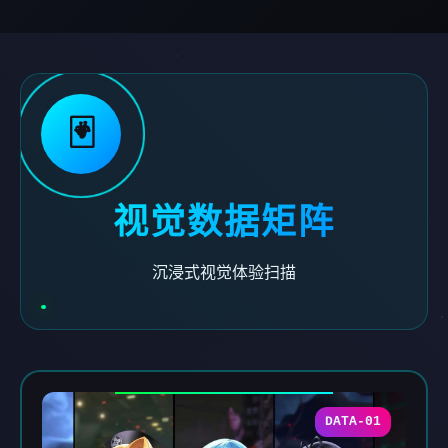
🃏
视觉数据矩阵
沉浸式视觉体验扫描
DATA-01