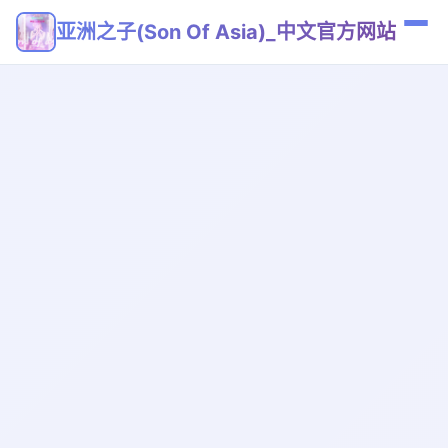
亚洲之子(Son Of Asia)_中文官方网站