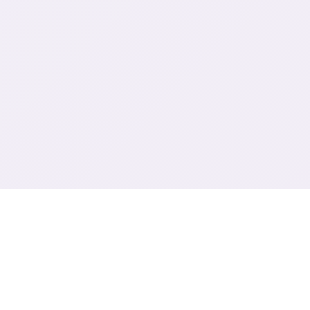
🚽 详细介绍