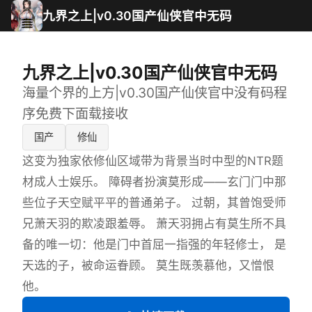
九界之上|v0.30国产仙侠官中无码
九界之上|v0.30国产仙侠官中无码
海量个界的上方|v0.30国产仙侠官中没有码程
序免费下面载接收
国产
修仙
这变为独家依修仙区域带为背景当时中型的NTR题
材成人士娱乐。 障碍者扮演莫形成——玄门门中那
些位子天空赋平平的普通弟子。 过朝，其曾饱受师
兄萧天羽的欺凌跟羞辱。 萧天羽拥占有莫生所不具
备的唯一切：他是门中首屈一指强的年轻修士， 是
天选的子，被命运眷顾。 莫生既羡慕他，又憎恨
他。