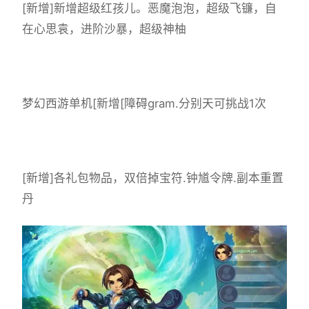
[新增]新增超级红孩儿。恶魔泡泡，超级飞镰，自
在心思袁，进阶沙暴，超级神柚
梦幻西游单机
[新增[障碍gram.分别天可挑战1次
[新增]各礼包物品，双倍掉宝符.钟馗令牌.副本重置
丹