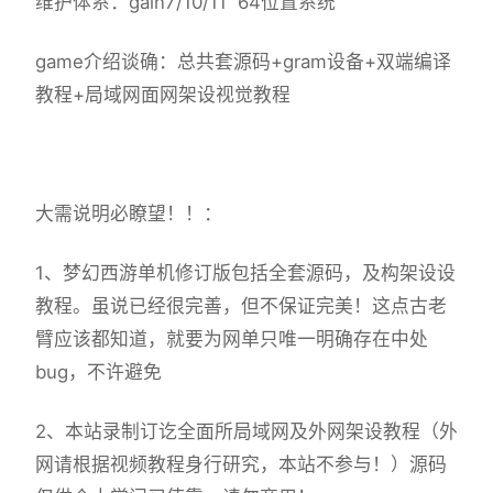
维护体系：gain7/10/11 64位置系统
game介绍谈确：总共套源码+gram设备+双端编译
教程+局域网面网架设视觉教程
大需说明必瞭望！！：
1、
梦幻西游单机
修订版包括全套源码，及构架设设
教程。虽说已经很完善，但不保证完美！这点古老
臂应该都知道，就要为网单只唯一明确存在中处
bug，不许避免
2、本站录制订讫全面所局域网及外网架设教程（外
网请根据视频教程身行研究，本站不参与！）源码