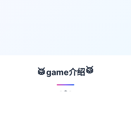
🥁
🥁
game介绍
🟢
🔴
🟡
🔵
🟣
📖
游戏故事
✨