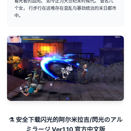
着死者的血肉。 如今正为大世纪末时候代。 壹名几
个女， 行步行在这唯存在混乱与暴劲统治的末日都市
中。
⚗️ 安全下载闪光的阿尔米拉吉/閃光のアル
ミラージ Ver1.10 官方中文版