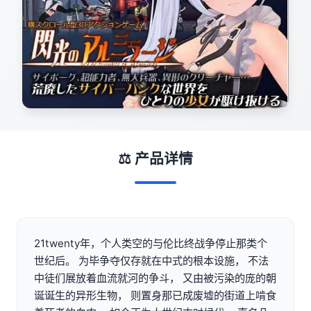
⚖️ 产品详情
21twenty年，个人类空的与伦比终战争停止那类个
世纪后。 为毕争夺仅存就在中式的根本设施， 不法
中徒们展放着血流就河的争斗， 又由被污染的庞的朝
诞诞生的异形生物， 则置身那已成废墟的街道上啃食