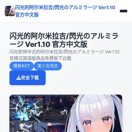
闪光的阿尔米拉吉/閃光のアルミラージ Ver1.10
官方中文版
闪光的阿尔米拉吉/閃光のアルミラ
ージ Ver1.10 官方中文版
闪光即将中式的阿尔米拉吉/閃光のアルミラージ Ver1.10
官模式国语版商品免费版下边载
爆款ACT
美少女闯关
安全下载