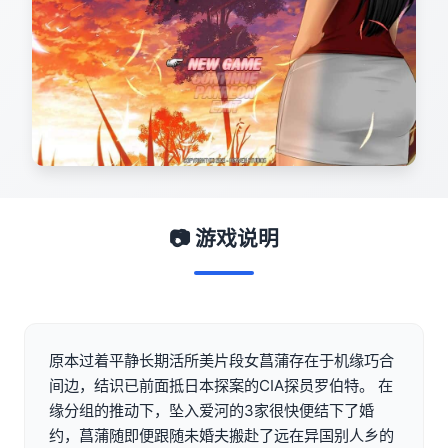
📷 游戏说明
原本过着平静长期活所美片段女菖蒲存在于机缘巧合
间边，结识已前面抵日本探案的CIA探员罗伯特。 在
缘分组的推动下，坠入爱河的3家很快便结下了婚
约，菖蒲随即便跟随未婚夫搬赴了远在异国别人乡的