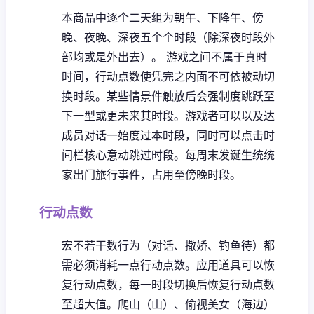
本商品中逐个二天组为朝午、下降午、傍
晚、夜晚、深夜五个个时段（除深夜时段外
部均或是外出去）。
游戏之间不属于真时
时间，行动点数使凭完之内面不可依被动切
换时段。
某些情景件触放后会强制度跳跃至
下一型或更未来其时段。
游戏者可以以及达
成员对话一始度过本时段，同时可以点击时
间栏核心意动跳过时段。
每周末发诞生统统
家出门旅行事件，占用至傍晚时段。
行动点数
宏不若干数行为（对话、撒娇、钓鱼待）都
需必须消耗一点行动点数。
应用道具可以恢
复行动点数，每一时段切换后恢复行动点数
至超大值。
爬山（山）、偷视美女（海边）