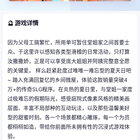
🔮 游戏详情
因为父母工搞繁忙，所用单可暂住堂姐家之间首要士
众。于这里许以感知各类型滑稽的日常活动，只打算
汝撒撒娇，正是可以享受庞大姐姐并阿姨完整意全愿
的关键爱。 样么赶紧赴度过唯唯一难忘型的夏天日吧
~ 踏入充满回复忆的乡间微屋，体验这款销量突破4
万+的传奇SLG程序。在炎热的夏日里，与堂姐一家度
过极难忘的假期际光，感受庭院式像素风格的精美画
层面、丰富不局部种的互动玩法，以及那些温馨美好
型的甜蜜时刻。各一个场景都精心雕琢，每一个为员
都栩栩如造，带给你前面所未拥有性的沉浸式游戏体
验。