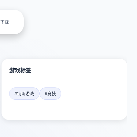
版下载
游戏标签
#窃听游戏
#竞技