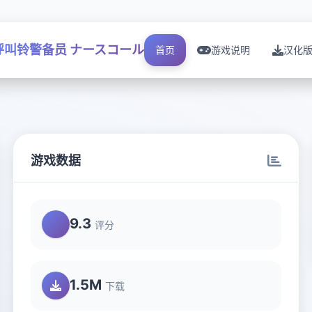
呼叫铃警备员 ナースコール
首页
游戏说明
汉化
游戏数据
9.3
评分
1.5M
下载