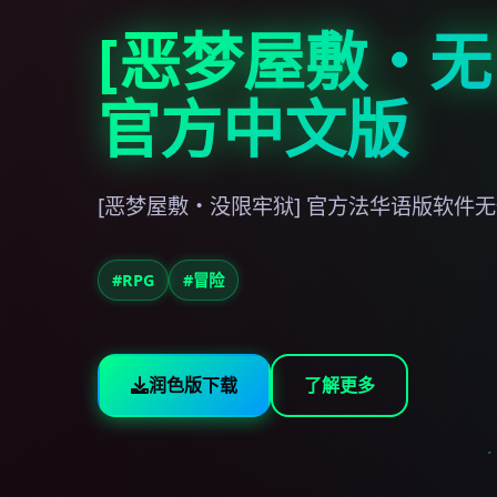
[恶梦屋敷・无
官方中文版
[恶梦屋敷・没限牢狱] 官方法华语版软件
#RPG
#冒险
润色版下载
了解更多