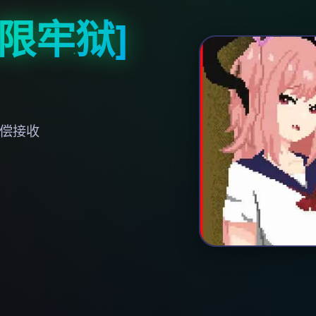
限牢狱]
无偿接收